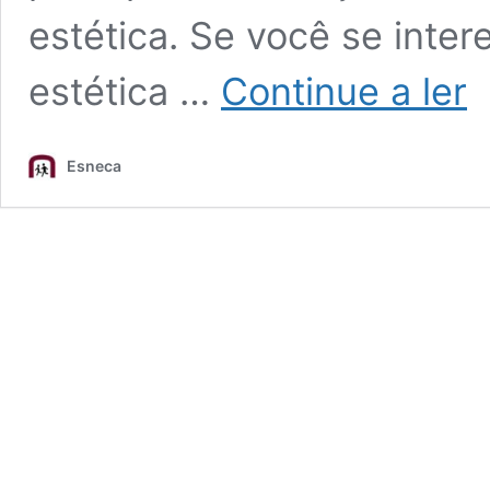
estética. Se você se inte
No
estética …
Continue a ler
em
tra
de
Esneca
me
est