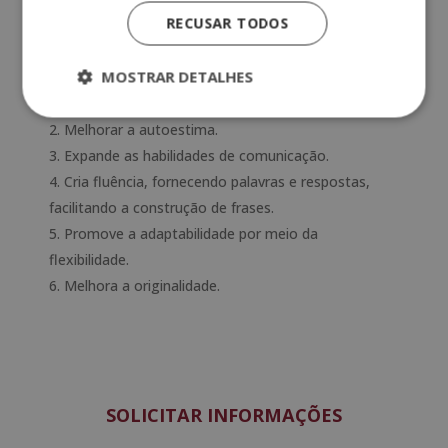
que outro jogador disse.
RECUSAR TODOS
Quais são as vantagens dessas
atividades?
MOSTRAR DETALHES
Ajuda na socialização.
Melhorar a autoestima.
Expande as habilidades de comunicação.
Cria fluência, fornecendo palavras e respostas,
facilitando a construção de frases.
Promove a adaptabilidade por meio da
flexibilidade.
Melhora a originalidade.
SOLICITAR INFORMAÇÕES