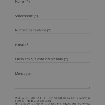
Nome (*)
Sobrenome (*)
Número de telefone (*)
E-mail (*)
Curso em que está interessado (*)
Mensagem
ESNECA FIC GROUP, S.L. , CIF: B25776428, Domicilio: C/ Comtessa
Elvira 13 - Altillo 2, 25008 Lleida.
Finalidade do tratamento: Tratamos a informações que nos fornece