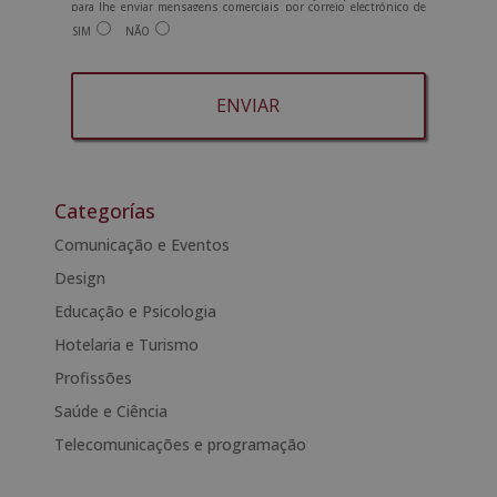
para lhe enviar mensagens comerciais por correio electrónico de
tipo comercial relacionadas com os produtos oferecidos e outros
SIM
NÃO
produtos que possam ser do seu interesse. Legitimação do
tratamento: Consentimento do interessado. Direitos: Pode exercer
os seus direitos identificando-se suficientemente e contactando-
nos para o endereço admin@grupoesneca.com.
Para mais informações, consulte a nossa Política de Privacidade.
Deseja receber informação comercial (por telefone e/ou correio
electrónico):
A
l
t
Categorías
e
Comunicação e Eventos
r
Design
n
a
Educação e Psicologia
t
Hotelaria e Turismo
i
Profissões
v
e
Saúde e Ciência
:
Telecomunicações e programação