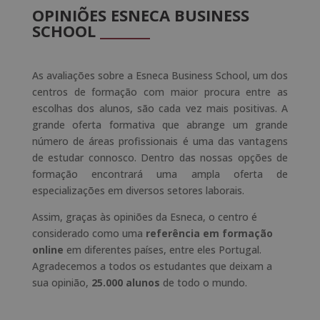
a
OPINIÕES ESNECA BUSINESS
t
SCHOOL
_______
i
v
e
As avaliações sobre a Esneca Business School, um dos
:
centros de formação com maior procura​ entre as
escolhas dos alunos, são cada vez mais positivas. A
grande oferta formativa que abrange um grande
número de áreas profissionais é uma das vantagens
de estudar connosco. Dentro das nossas opções de
formação encontrará uma ampla oferta de
especializações em diversos setores laborais.
Assim, graças às opiniões da Esneca, o centro é
considerado como uma
referência em formação
online
em diferentes países, entre eles Portugal.
Agradecemos a todos os estudantes que deixam a
sua opinião,
25.000 alunos
de todo o mundo.