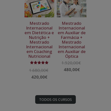
1.680,00€.
é:
395,00€.
420,00€.
Mestrado
Mestrado
Internacional
Internacional
em Dietética e
em Auxiliar de
Nutrição +
Farmácia +
Mestrado
Mestrado
Internacional
Internacional
em Coaching
em Auxiliar de
Nutricional
Óptica
1.920,00
€
O
Avaliação
480,00
€
preço
O
1.680,00
€
O
5.00
de 5
original
preço
420,00
€
preço
O
era:
atual
original
preço
1.920,00€.
é:
era:
atual
480,00€.
1.680,00€.
é:
TODOS OS CURSOS
420,00€.