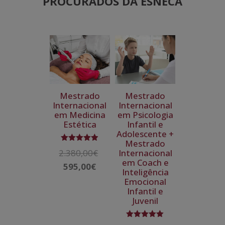
PROCURADOS DA ESNECA
Mestrado
Mestrado
Internacional
Internacional
em Medicina
em Psicologia
Estética
Infantil e
Adolescente +
Mestrado
Avaliação
Internacional
2.380,00
€
O
4.92
em Coach e
de 5
595,00
€
preço
O
Inteligência
original
preço
Emocional
Infantil e
era:
atual
Juvenil
2.380,00€.
é:
595,00€.
Avaliação