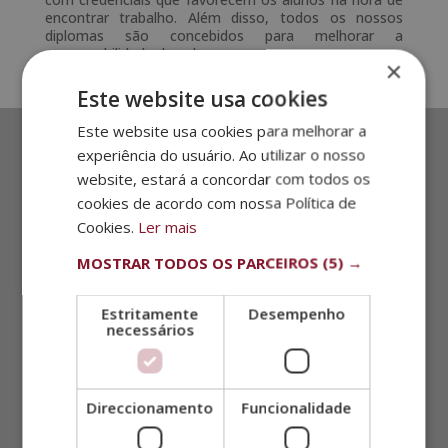
encontrar trabalho. Além disso, todos os nossos
diplomas são concebidos para melhorar a
empregabilidade dos alunos.
×
Este website usa cookies
Este website usa cookies para melhorar a
experiência do usuário. Ao utilizar o nosso
SOLICITE MAIS INFORMAÇÕES
website, estará a concordar com todos os
cookies de acordo com nossa Política de
Cookies.
Ler mais
MOSTRAR TODOS OS PARCEIROS
(5) →
Estritamente
Desempenho
necessários
Direccionamento
Funcionalidade