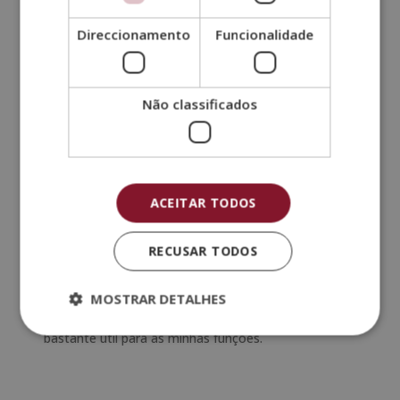
Estudo Psicologia Infantil e Adolescente e
Direccionamento
Funcionalidade
Coaching: Reviews Esneca
Outros alunos que cursaram o mestrado duplo
também deixaram
comentários positivos
sobre o
Não classificados
tempo que passaram na escola. Aqui estão alguns
deles:
Dannyelle Alcides Cristovam
comenta: “Sim gostei
muito do curso, conteúdos abrangentes e atuais. A
escola também gostei da disponibilidade em ajudar
ACEITAR TODOS
sempre que solicitada. Super recomendo!”
RECUSAR TODOS
Da mesma forma,
Maria Aparecida Clemente
Serrano
, indica que: El Mestrado Internacional Em
Psicologia Infantil e Adolescente + Mestrado Em
MOSTRAR DETALHES
Coach e Inteligencia Emocional Infantil e Juvenil é
bastante útil para as minhas funções.