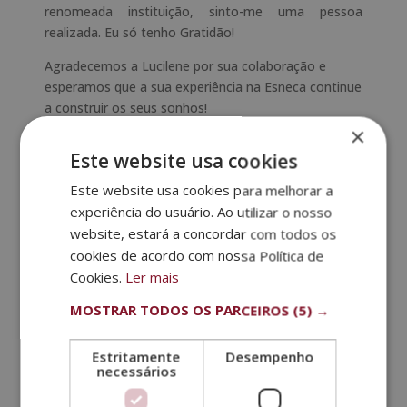
renomeada instituição, sinto-me uma pessoa
realizada. Eu só tenho Gratidão!
Agradecemos a Lucilene por sua colaboração e
esperamos que a sua experiência na Esneca continue
a construir os seus sonhos!
×
Este website usa cookies
Este website usa cookies para melhorar a
experiência do usuário. Ao utilizar o nosso
website, estará a concordar com todos os
cookies de acordo com nossa Política de
Cookies.
Ler mais
MOSTRAR TODOS OS PARCEIROS
(5) →
Estritamente
Desempenho
necessários