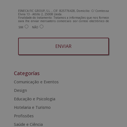
ESNECA FIC GROUP, S.L. , CIF: B25776428, Domicilio: C/ Comtessa
Elvira 13 - Altillo 2, 25008 Lleida.
Finalidade do tratamento: Tratamos a informações que nos fornece
para lhe enviar mensagens comerciais por correio electrónico de
tipo comercial relacionadas com os produtos oferecidos e outros
SIM
NÃO
produtos que possam ser do seu interesse. Legitimação do
tratamento: Consentimento do interessado. Direitos: Pode exercer
os seus direitos identificando-se suficientemente e contactando-
nos para o endereço admin@grupoesneca.com.
Para mais informações, consulte a nossa Política de Privacidade.
Deseja receber informação comercial (por telefone e/ou correio
electrónico):
A
l
t
Categorías
e
Comunicação e Eventos
r
Design
n
a
Educação e Psicologia
t
Hotelaria e Turismo
i
Profissões
v
e
Saúde e Ciência