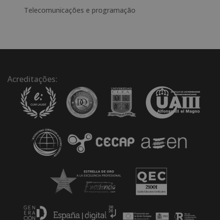
:
Telecomunicações e programação
Acreditações: