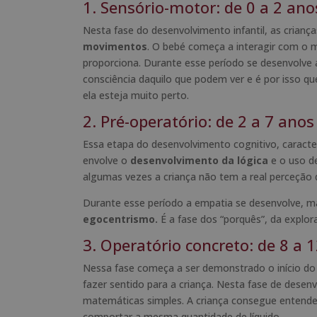
1. Sensório-motor: de 0 a 2 ano
Nesta fase do desenvolvimento infantil, as crian
movimentos
. O bebé começa a interagir com o m
proporciona. Durante esse período se desenvolve
consciência daquilo que podem ver e é por isso 
ela esteja muito perto.
2. Pré-operatório: de 2 a 7 anos
Essa etapa do desenvolvimento cognitivo, caracter
envolve o
desenvolvimento da
lógica
e o uso de
algumas vezes a criança não tem a real perceção 
Durante esse período a empatia se desenvolve, 
egocentrismo.
É a fase dos “porquês”, da explo
3. Operatório concreto: de 8 a 
Nessa fase começa a ser demonstrado o início d
fazer sentido para a criança. Nesta fase de dese
matemáticas simples. A criança consegue entend
comportar a mesma quantidade de líquido.