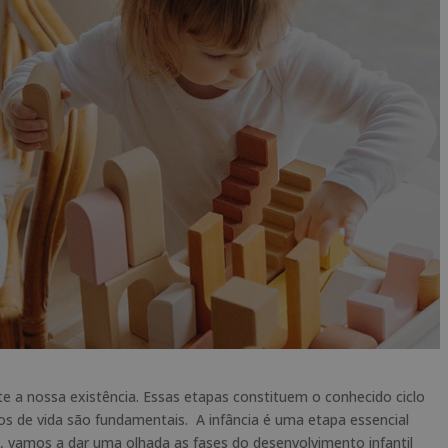
e a nossa existência. Essas etapas constituem o conhecido ciclo
 anos de vida são fundamentais. A infância é uma etapa essencial
e, vamos a dar uma olhada as fases do desenvolvimento infantil