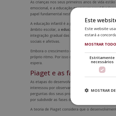
As crianças nos seus primeiros anos de vida estão
emocional, e a educação possui um papel fundam
papel fundamental neste aspeto.
Este websit
A educação infantil é a primeira experiência mais i
Este website usa 
âmbito escolar, a
educação infantil
compreende a
estará a concord
integração gradual das crianças trabalhando aspet
sociais e afetivas.
MOSTRAR TODO
Embora o crescimento e o desenvolvimento de to
próprio ritmo. Por isso cabe destacar que o desen
Estritamente
necessários
espera.
Piaget e as fases de desen
As etapas do desenvolvimento infantil foram o pr
interessou por observar o raciocínio utilizado pel
MOSTRAR DE
perguntas dos seus professores. Posteriormente,
por subdividir as fases da infância.
A teoria de Piaget considera que o desenvolviment