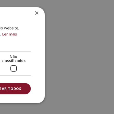
×
so website,
s.
Ler mais
Não
classificados
ITAR TODOS