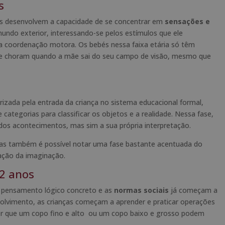
s
ças desenvolvem a capacidade de se concentrar em
sensações e
undo exterior, interessando-se pelos estímulos que ele
 a coordenação motora. Os bebés nessa faixa etária só têm
que choram quando a mãe sai do seu campo de visão, mesmo que
izada pela entrada da criança no sistema educacional formal,
 categorias para classificar os objetos e a realidade. Nessa fase,
dos acontecimentos, mas sim a sua própria interpretação.
mas também é possível notar uma fase bastante acentuada do
ração da imaginação.
12 anos
o pensamento lógico concreto e as
normas sociais
já começam a
nvolvimento, as crianças começam a aprender e praticar operações
er que um copo fino e alto ou um copo baixo e grosso podem