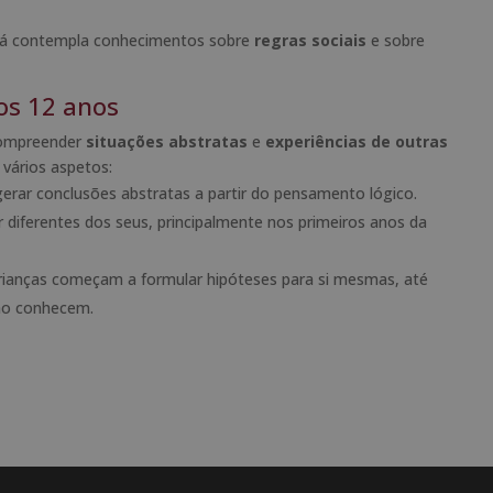
a já contempla conhecimentos sobre
regras sociais
e sobre
dos 12 anos
 compreender
situações abstratas
e
experiências de outras
 vários aspetos:
rar conclusões abstratas a partir do pensamento lógico.
diferentes dos seus, principalmente nos primeiros anos da
crianças começam a formular hipóteses para si mesmas, até
ão conhecem.