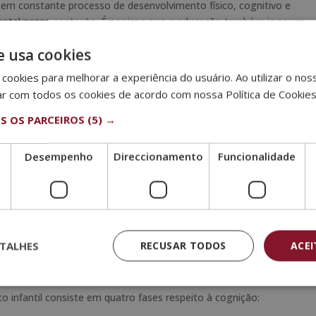
 em constante processo de desenvolvimento físico, cognitivo e
ental nesse contexto. É por isso que a educação também joga um
e usa cookies
ntensa das crianças fora do convívio familiar. Quando se fala no
cookies para melhorar a experiência do usuário. Ao utilizar o nos
 primeira etapa da educação básica. O objetivo principal, é a
ar com todos os cookies de acordo com nossa Política de Cookie
os integradores e desenvolvendo habilidades físicas, cognitivas,
S OS PARCEIROS
(5) →
das as crianças sigam padrões semelhantes, cada um tem o seu
volvimento infantil não é linear e presumível, como muitas vezes se
Desempenho
Direccionamento
Funcionalidade
volvimento
incipal tema de estudo do psicólogo
Jean Piaget
. Piaget se
as crianças, enquanto trabalhava numa escola, para responder às
TALHES
RECUSAR TODOS
ACE
 passou a observar também os seus filhos. Desta forma, acabou
o infantil consiste em quatro fases respeito à cognição: