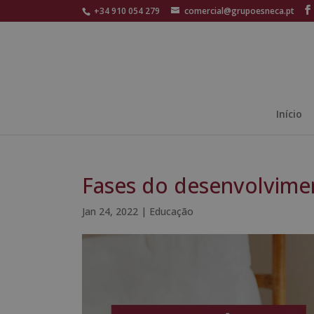
+34 910 054 279
comercial@grupoesneca.pt
Início
Fases do desenvolvimen
Jan 24, 2022
|
Educação