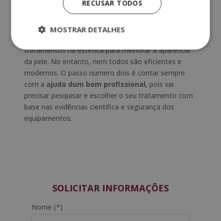
RECUSAR TODOS
O primeiro passo para escolher o
procedimento
estético
corporal correto é dar uma olhada as suas
necessidades, pois dependendo dos resultados o
MOSTRAR DETALHES
tratamento vai ser um ou outro. Existem inúmeros
tratamentos na estética para melhorar a aparência
da pele. No entanto, nem todos são eficientes e
modernos. O passo numero dois é contar sempre
com a
ajuda dum bom profissional,
pois vai
precisar pesquisar e escolher o seu tratamento com
base nas evidências cientifica e segurança dos
equipamentos.
SOLICITAR INFORMAÇÕES
Nome (*)