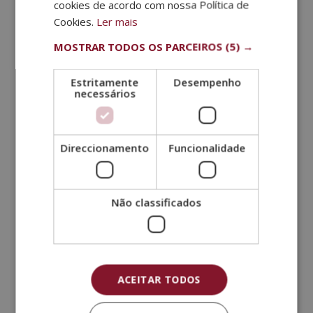
aumentar a disposição, ajuda a melhorar a
cookies de acordo com nossa Política de
autoestima.
Cookies.
Ler mais
Crioterapia
: esse tratamento é realizado
MOSTRAR TODOS OS PARCEIROS
(5) →
normalmente utilizando argila ou géis que resfriam o
local do corpo a ser tratado. Promove um trabalho
Estritamente
Desempenho
necessários
de restauração da elasticidade, deixando um aspeto
mais suave e liso.
Endermologia
: é um procedimento executado
Direccionamento
Funcionalidade
através de uma massagem feita por sucção. Ela age
nos vasos linfáticos para eliminação de gorduras e
toxinas presentes no corpo, por isso é ideal utilizar
Não classificados
este método como tratamento estético para celulite
e combate a flacidez.
Massoterapia
: é feita com o uso de óleos ou
cremes de massagem em movimentos deslizantes
iguais.
ACEITAR TODOS
Qual é o melhor procedimento para mim?