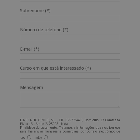
Sobrenome (*)
Número de telefone (*)
E-mail (*)
Curso em que está interessado (*)
Mensagem
ESNECA FIC GROUP, S.L. , CIF: B25776428, Domicilio: C/ Comtessa
Elvira 13 - Altillo 2, 25008 Lleida.
Finalidade do tratamento: Tratamos a informações que nos fornece
para lhe enviar mensagens comerciais por correio electrónico de
tipo comercial relacionadas com os produtos oferecidos e outros
SIM
NÃO
produtos que possam ser do seu interesse. Legitimação do