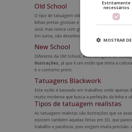
Estritamente
Old School
necessários
O tipo de tatuagem old school tem as suas raíze
linhas pretas grossas e falta de mistura de cores.
azul, mas nunca com gradientes. Também costuma
Em suma, são desenhos simples e clássicos.
MOSTRAR DE
New School
Diferente da Old School, essa categoria de tatuag
ilustrações
, já que é um estilo que imita a cultur
é o contorno preto.
Tatuagens Blackwork
Este estilo é baseado em trabalhos onde apenas é 
muito moderna que busca a perfeição da linha e 
Tipos de tatuagem realistas
As tatuagens realistas são ilustrações que se a
existem também aquelas feitas em 3D, que parece
trabalho e paciência, pois exigem muita precisão