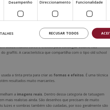
Desempenho
Direccionamento
Funcionalidade
s na
América do Norte
e geralmente tem dois elementos básicos:
 As cores utilizadas são, geralmente, o preto, vermelho, verde e
m ter alguns objetos como corações, rosas ou grandes felinos.
TALHES
RECUSAR TODOS
ACE
em utiliza muitos cores e efeitos para conseguir volume nas
a do graffiti. A característica que compartilha com o tipo old school
usada a tinta preta para criar as
formas e efeitos
. É uma técnica
obtém resultados muito marcantes.
ssemelham a
imagens reais
. Dentro dessa categoria de tatuagem
m mais realistas ainda. São desenhos que precisam de muito
. As luzes e sombras também são cuidadas, por isso geralmente são