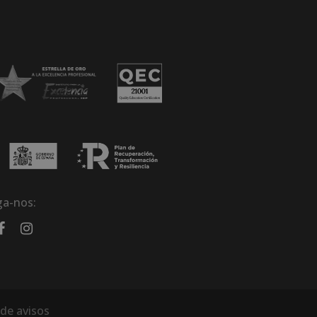
ga-nos:
de avisos