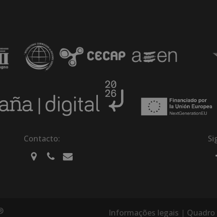
Contacto:
Si
®
Informações legais
|
Quadro 