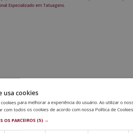
onal Especializado em Tatuagens
.
e usa cookies
 populares
cookies para melhorar a experiência do usuário. Ao utilizar o nos
erísticas e características comuns de diferentes trabalhos,
ar com todos os cookies de acordo com nossa Política de Cookie
o. E é que as tatuagens dizem muito sobre a personalidade duma
S OS PARCEIROS
(5) →
gem
que é muitas vezes difícil conhecer todos eles. Por isso, hoje
stilos mais demandados na atualidade.