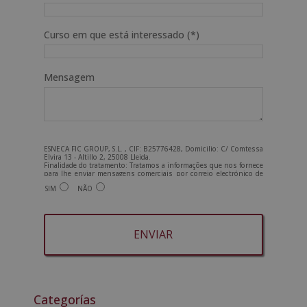
Curso em que está interessado (*)
Mensagem
ESNECA FIC GROUP, S.L. , CIF: B25776428, Domicilio: C/ Comtessa
Elvira 13 - Altillo 2, 25008 Lleida.
Finalidade do tratamento: Tratamos a informações que nos fornece
para lhe enviar mensagens comerciais por correio electrónico de
tipo comercial relacionadas com os produtos oferecidos e outros
SIM
NÃO
produtos que possam ser do seu interesse. Legitimação do
tratamento: Consentimento do interessado. Direitos: Pode exercer
os seus direitos identificando-se suficientemente e contactando-
nos para o endereço admin@grupoesneca.com.
Para mais informações, consulte a nossa Política de Privacidade.
Deseja receber informação comercial (por telefone e/ou correio
electrónico):
A
l
t
Categorías