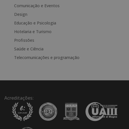
e
Comunicação e Eventos
r
Design
n
a
Educação e Psicologia
t
Hotelaria e Turismo
i
Profissões
v
e
Saúde e Ciência
:
Telecomunicações e programação
Acreditações: