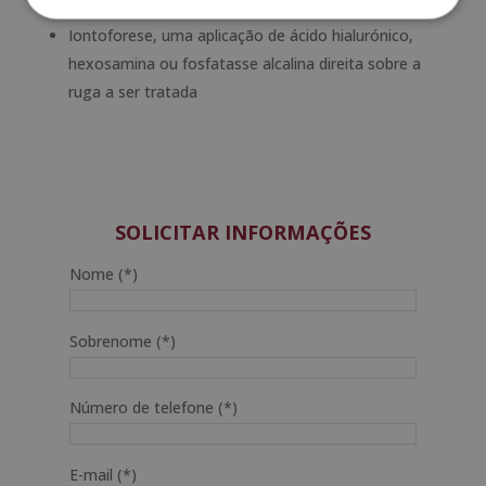
textura da pele
Iontoforese, uma aplicação de ácido hialurónico,
hexosamina ou fosfatasse alcalina direita sobre a
ruga a ser tratada
SOLICITAR INFORMAÇÕES
Nome (*)
Sobrenome (*)
Número de telefone (*)
E-mail (*)