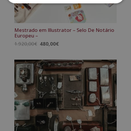
Mestrado em Illustrator – Selo De Notário
Europeu –
O
O
1.920,00
€
480,00
€
preço
preço
original
atual
era:
é:
1.920,00€.
480,00€.