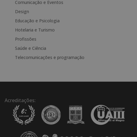
Comunicação e Eventos
r
Design
n
a
Educação e Psicologia
t
Hotelaria e Turismo
i
Profissões
v
e
Saúde e Ciência
:
Telecomunicações e programação
Acreditações: