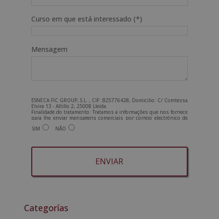
Curso em que está interessado (*)
Mensagem
ESNECA FIC GROUP, S.L. , CIF: B25776428, Domicilio: C/ Comtessa
Elvira 13 - Altillo 2, 25008 Lleida.
Finalidade do tratamento: Tratamos a informações que nos fornece
para lhe enviar mensagens comerciais por correio electrónico de
tipo comercial relacionadas com os produtos oferecidos e outros
SIM
NÃO
produtos que possam ser do seu interesse. Legitimação do
tratamento: Consentimento do interessado. Direitos: Pode exercer
os seus direitos identificando-se suficientemente e contactando-
nos para o endereço admin@grupoesneca.com.
Para mais informações, consulte a nossa Política de Privacidade.
Deseja receber informação comercial (por telefone e/ou correio
electrónico):
A
l
t
Categorías
e