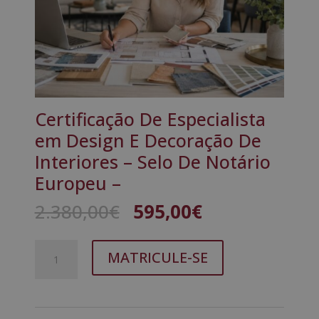
Certificação De Especialista
em Design E Decoração De
Interiores – Selo De Notário
Europeu –
O
O
2.380,00
€
595,00
€
preço
preço
original
atual
Quantidade
A
era:
é:
MATRICULE-SE
de
l
2.380,00€.
595,00€.
Certificação
t
De
e
Especialista
r