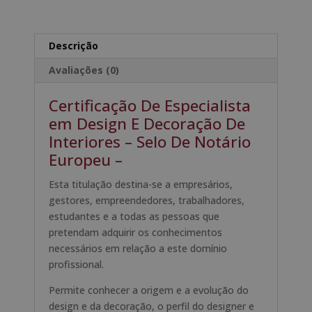
em
n
Design
a
E
t
Descrição
Decoração
i
Avaliações (0)
De
v
Interiores
e
Certificação De Especialista
-
:
em Design E Decoração De
Selo
Interiores – Selo De Notário
De
Notário
Europeu –
Europeu
Esta titulação destina-se a empresários,
-
gestores, empreendedores, trabalhadores,
estudantes e a todas as pessoas que
pretendam adquirir os conhecimentos
necessários em relação a este domínio
profissional.
Permite conhecer a origem e a evolução do
design e da decoração, o perfil do designer e