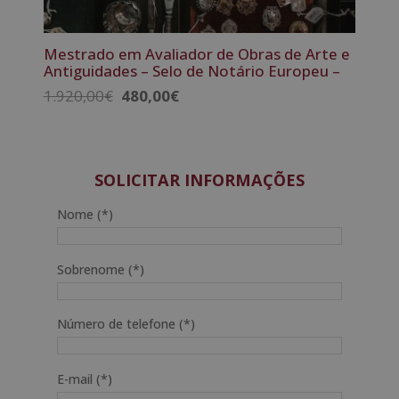
Mestrado em Avaliador de Obras de Arte e
Antiguidades – Selo de Notário Europeu –
O
O
1.920,00
€
480,00
€
preço
preço
original
atual
era:
é:
1.920,00€.
480,00€.
SOLICITAR INFORMAÇÕES
Nome (*)
Sobrenome (*)
Número de telefone (*)
E-mail (*)