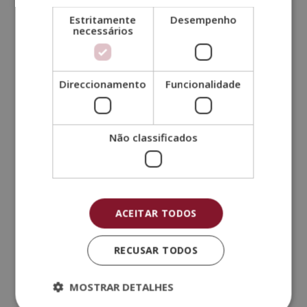
Estritamente
Desempenho
necessários
Direccionamento
Funcionalidade
Mestrado Internacional Especializado em
Tatuagens + Mestrado Internacional em
Higiene Sanitária
O
O
1.680,00
€
420,00
€
Não classificados
preço
preço
original
atual
era:
é:
1.680,00€.
420,00€.
ACEITAR TODOS
RECUSAR TODOS
MOSTRAR DETALHES