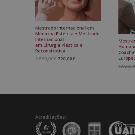
Mestrado Internacional em
Medicina Estética + Mestrado
Internacional
Mestra
em Cirurgia Plástica e
Humanos
Reconstrutiva
Coachin
Europe
O
O
2.880,00
€
720,00
€
preço
preço
1.920,0
original
atual
era:
é:
2.880,00€.
720,00€.
Acreditações: