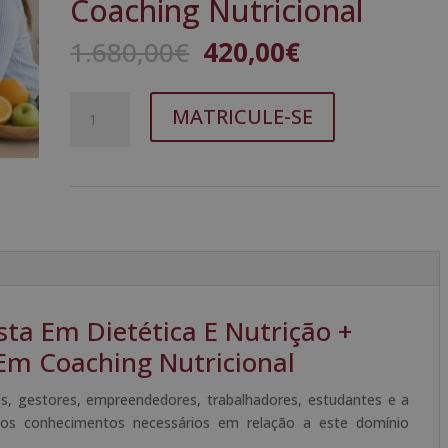
Coaching Nutricional
O
O
1.680,00
€
420,00
€
preço
preço
original
atual
Quantidade
A
era:
é:
MATRICULE-SE
de
l
1.680,00€.
420,00€.
Certificação
t
De
e
Especialista
r
Em
n
Dietética
a
E
t
Nutrição
i
+
v
ista Em Dietética E Nutrição +
Mestrado
e
Em Coaching Nutricional
Internacional
:
Em
os, gestores, empreendedores, trabalhadores, estudantes e a
Coaching
 os conhecimentos necessários em relação a este domínio
Nutricional