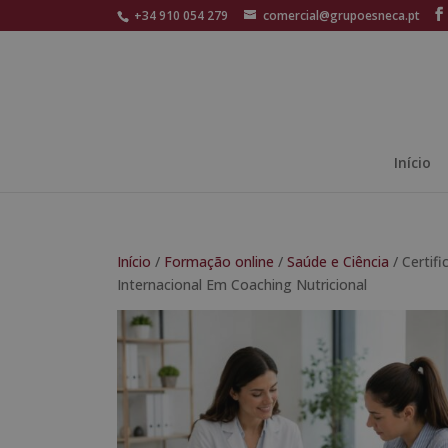
+34 910 054 279
comercial@grupoesneca.pt
Início
Início
/
Formação online
/
Saúde e Ciência
/ Certif
Internacional Em Coaching Nutricional