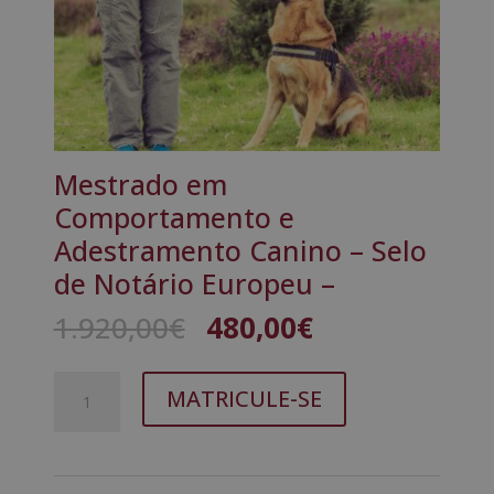
Mestrado em
Comportamento e
Adestramento Canino – Selo
de Notário Europeu –
O
O
1.920,00
€
480,00
€
preço
preço
original
atual
Quantidade
A
era:
é:
MATRICULE-SE
de
l
1.920,00€.
480,00€.
Mestrado
t
em
e
Comportamento
r