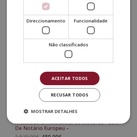
Outros cursos
Direccionamento
Funcionalidade
Não classificados
ACEITAR TODOS
RECUSAR TODOS
MOSTRAR DETALHES
Mestrado em Mecânica de Motores – Selo
De Notário Europeu –
O
O
1.920,00
€
480,00
€