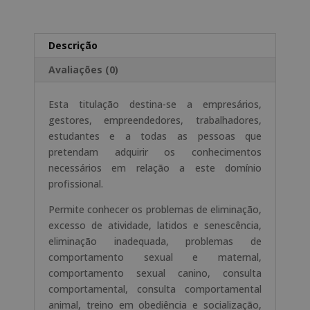
e
n
Adestramento
a
Canino
t
Descrição
-
i
Avaliações (0)
Selo
v
de
e
Esta titulação destina-se a empresários,
Notário
:
gestores, empreendedores, trabalhadores,
Europeu
estudantes e a todas as pessoas que
-
pretendam adquirir os conhecimentos
necessários em relação a este domínio
profissional.
Permite conhecer os problemas de eliminação,
excesso de atividade, latidos e senescência,
eliminação inadequada, problemas de
comportamento sexual e maternal,
comportamento sexual canino, consulta
comportamental, consulta comportamental
animal, treino em obediência e socialização,