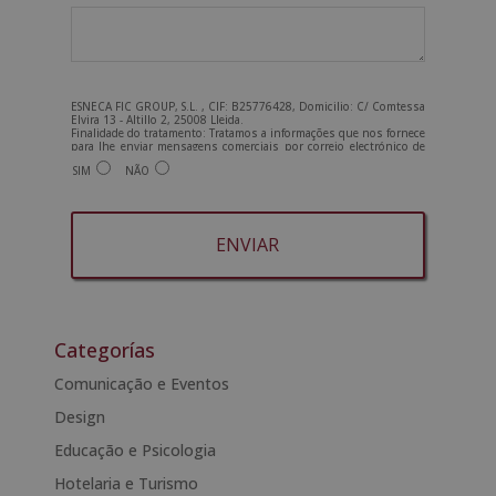
ESNECA FIC GROUP, S.L. , CIF: B25776428, Domicilio: C/ Comtessa
Elvira 13 - Altillo 2, 25008 Lleida.
Finalidade do tratamento: Tratamos a informações que nos fornece
para lhe enviar mensagens comerciais por correio electrónico de
tipo comercial relacionadas com os produtos oferecidos e outros
SIM
NÃO
produtos que possam ser do seu interesse. Legitimação do
tratamento: Consentimento do interessado. Direitos: Pode exercer
os seus direitos identificando-se suficientemente e contactando-
nos para o endereço admin@grupoesneca.com.
Para mais informações, consulte a nossa Política de Privacidade.
Deseja receber informação comercial (por telefone e/ou correio
electrónico):
A
l
t
Categorías
e
Comunicação e Eventos
r
Design
n
a
Educação e Psicologia
t
Hotelaria e Turismo
i