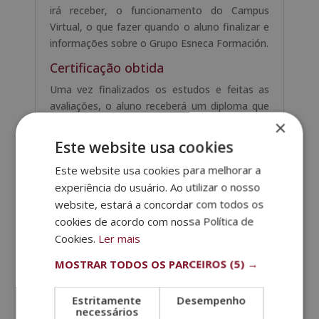
irá receber, o funcionamento do Campus
Virtual, o que fazer quando o aluno finalizar e
informações sobre o Grupo Esneca Formación.
Certificação obtida
Uma vez finalizados os estudos e feitas as
avaliações, o aluno receberá um diploma que
certifica o “ MESTRADO EM
×
COMPORTAMENTO E ADESTRAMENTO
Este website usa cookies
CANINO ”, de ESNECA BUSINESS SCHOOL,
Este website usa cookies para melhorar a
avaliada por nossa condição de sócios da
experiência do usuário. Ao utilizar o nosso
CECAP e AEEN, máxima instituição espanhola
website, estará a concordar com todos os
em formação e qualidade. Os diplomas
também trazem o selo de Notário Europeu,
cookies de acordo com nossa Política de
que atesta a validade, conteúdo e
Cookies.
Ler mais
autenticidade do título em nível nacional e
MOSTRAR TODOS OS PARCEIROS
(5) →
internacional.
Pode descarregar
aqui
o conteúdo formativo.
Estritamente
Desempenho
necessários