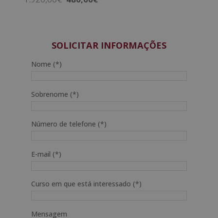
preço
preço
original
atual
era:
é:
1.920,00€.
480,00€.
SOLICITAR INFORMAÇÕES
Nome (*)
Sobrenome (*)
Número de telefone (*)
E-mail (*)
Curso em que está interessado (*)
Mensagem