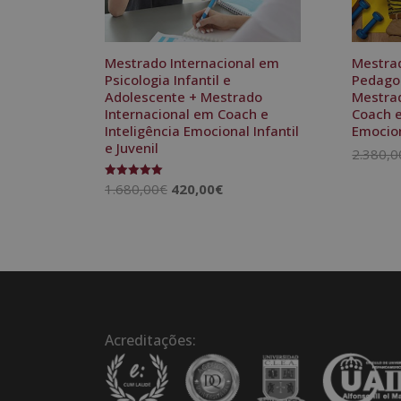
Mestrado Internacional em
Mestrad
Psicologia Infantil e
Pedago
Adolescente + Mestrado
Mestrad
Internacional em Coach e
Coach e
Inteligência Emocional Infantil
Emocion
e Juvenil
2.380,0
O
O
1.680,00
€
420,00
€
Avaliação
5.00
preço
preço
de 5
original
atual
era:
é:
1.680,00€.
420,00€.
Acreditações: