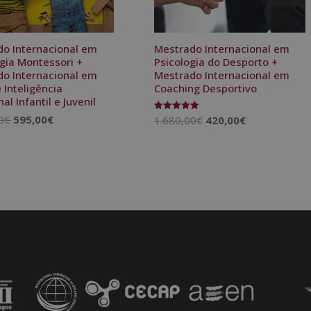
o Internacional em
Mestrado Internacional em
gia Montessori +
Psicologia do Desporto +
o Internacional em
Mestrado Internacional em
 Inteligência
Coaching Desportivo
al Infantil e Juvenil
O
O
O
O
0
€
595,00
€
1.680,00
€
420,00
€
Avaliação
5.00
preço
preço
preço
preço
de 5
original
atual
original
atual
era:
é:
era:
é:
2.380,00€.
595,00€.
1.680,00€.
420,00€.