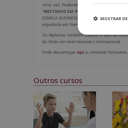
Uma vez finalizados os estudos e feitas a
“
MESTRADO EM INTELIGÊNCIA EMOCIONA
ESNECA BUSINESS SCHOOL, avaliada por noss
MOSTRAR DE
espanhola em formação e qualidade.
Os diplomas também trazem o selo de Notári
do título em nível nacional e internacional.
Pode descarregar
aqui
o conteúdo formativo.
Outros cursos