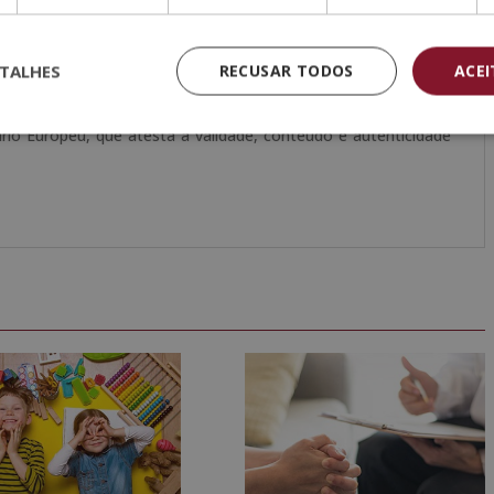
s avaliações, o aluno receberá um diploma que certifica o
L + MESTRADO EM PROGRAMAÇÃO NEUROLINGUÍSTICA
”, de
a condição de sócios da CECAP e AEEN, máxima instituição
TALHES
RECUSAR TODOS
ACE
o Europeu, que atesta a validade, conteúdo e autenticidade