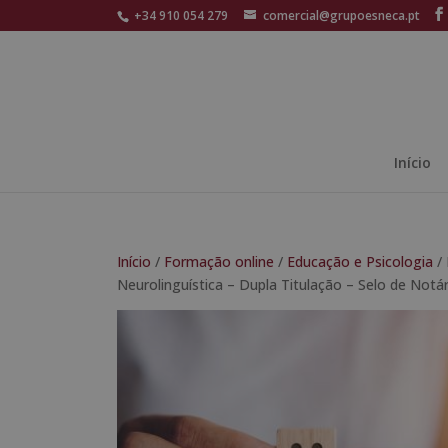
+34 910 054 279
comercial@grupoesneca.pt
Início
Início
/
Formação online
/
Educação e Psicologia
/ 
Neurolinguística – Dupla Titulação – Selo de Notá