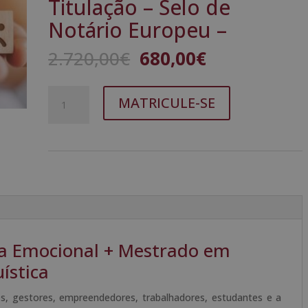
Titulação – Selo de
Notário Europeu –
O
O
2.720,00
€
680,00
€
preço
preço
original
atual
Quantidade
A
era:
é:
MATRICULE-SE
de
l
2.720,00€.
680,00€.
Mestrado
t
em
e
Inteligência
r
Emocional
n
+
a
Mestrado
t
em
i
Programação
v
ia Emocional + Mestrado em
Neurolinguística
e
ística
-
:
Dupla
os, gestores, empreendedores, trabalhadores, estudantes e a
Titulação