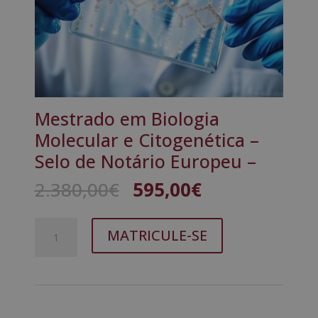
Mestrado em Biologia
Molecular e Citogenética –
Selo de Notário Europeu –
O
O
2.380,00
€
595,00
€
preço
preço
original
atual
Quantidade
A
era:
é:
MATRICULE-SE
de
l
2.380,00€.
595,00€.
Mestrado
t
em
e
Biologia
r
Molecular
n