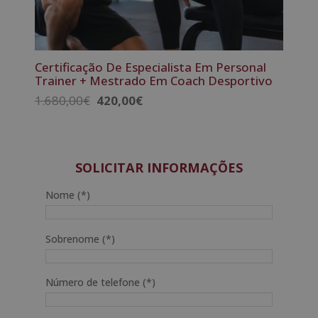
Certificação De Especialista Em Personal
Trainer + Mestrado Em Coach Desportivo
O
O
1.680,00
€
420,00
€
preço
preço
original
atual
era:
é:
1.680,00€.
420,00€.
SOLICITAR INFORMAÇÕES
Nome (*)
Sobrenome (*)
Número de telefone (*)