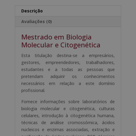
e
a
Citogenética
t
Descrição
-
i
Avaliações (0)
Selo
v
de
e
Mestrado em Biologia
Notário
:
Molecular e Citogenética
Europeu
-
Esta titulação destina-se a empresários,
gestores, empreendedores, trabalhadores,
estudantes e a todas as pessoas que
pretendam adquirir os conhecimentos
necessários em relação a este domínio
profissional.
Fornece informações sobre laboratórios de
biologia molecular e citogenética, culturas
celulares, introdução à citogenética humana,
técnicas de análise cromossómica, ácidos
nucleicos e enzimas associadas, extração e