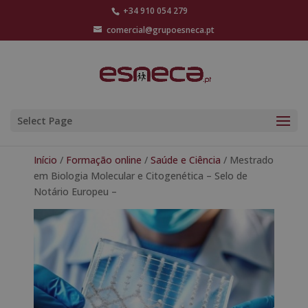
+34 910 054 279
comercial@grupoesneca.pt
Select Page
Início
/
Formação online
/
Saúde e Ciência
/ Mestrado
em Biologia Molecular e Citogenética – Selo de
Notário Europeu –