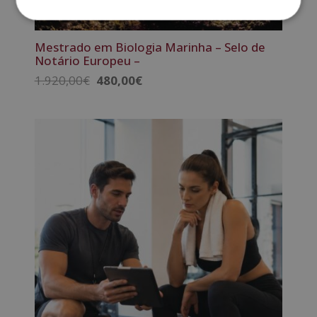
Mestrado em Biologia Marinha – Selo de
Notário Europeu –
O
O
1.920,00
€
480,00
€
preço
preço
original
atual
era:
é:
1.920,00€.
480,00€.