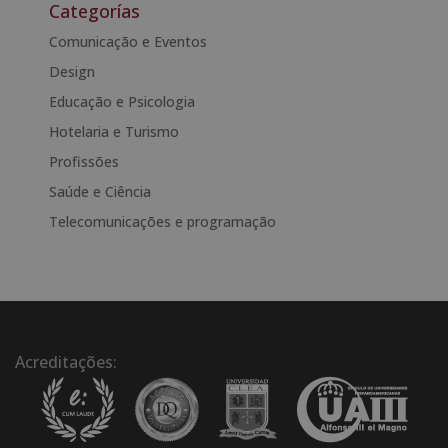
t
Categorías
e
Comunicação e Eventos
r
Design
n
a
Educação e Psicologia
t
Hotelaria e Turismo
i
Profissões
v
e
Saúde e Ciência
:
Telecomunicações e programação
Acreditações: