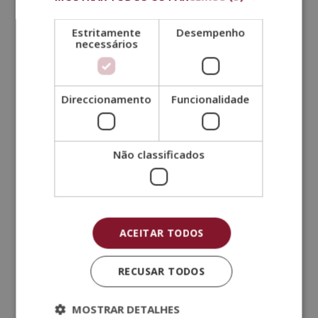
Estritamente
Desempenho
necessários
Mestrado Internacional em Medicina
Estética + Mestrado Internacional
em Cirurgia Plástica e Reconstrutiva
Direccionamento
Funcionalidade
O
O
2.880,00
€
720,00
€
preço
preço
original
atual
Não classificados
era:
é:
2.880,00€.
720,00€.
ACEITAR TODOS
RECUSAR TODOS
MOSTRAR DETALHES