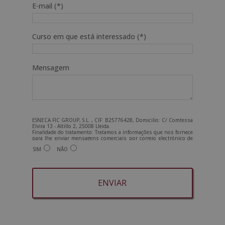
E-mail (*)
Curso em que está interessado (*)
Mensagem
ESNECA FIC GROUP, S.L. , CIF: B25776428, Domicilio: C/ Comtessa
Elvira 13 - Altillo 2, 25008 Lleida.
Finalidade do tratamento: Tratamos a informações que nos fornece
para lhe enviar mensagens comerciais por correio electrónico de
tipo comercial relacionadas com os produtos oferecidos e outros
SIM
NÃO
produtos que possam ser do seu interesse. Legitimação do
tratamento: Consentimento do interessado. Direitos: Pode exercer
os seus direitos identificando-se suficientemente e contactando-
nos para o endereço admin@grupoesneca.com.
Para mais informações, consulte a nossa Política de Privacidade.
Deseja receber informação comercial (por telefone e/ou correio
electrónico):
A
l