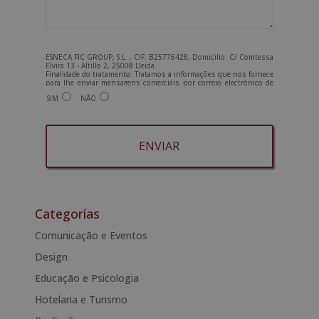
ESNECA FIC GROUP, S.L. , CIF: B25776428, Domicilio: C/ Comtessa
Elvira 13 - Altillo 2, 25008 Lleida.
Finalidade do tratamento: Tratamos a informações que nos fornece
para lhe enviar mensagens comerciais por correio electrónico de
tipo comercial relacionadas com os produtos oferecidos e outros
SIM
NÃO
produtos que possam ser do seu interesse. Legitimação do
tratamento: Consentimento do interessado. Direitos: Pode exercer
os seus direitos identificando-se suficientemente e contactando-
nos para o endereço admin@grupoesneca.com.
Para mais informações, consulte a nossa Política de Privacidade.
Deseja receber informação comercial (por telefone e/ou correio
electrónico):
A
l
t
Categorías
e
Comunicação e Eventos
r
Design
n
a
Educação e Psicologia
t
Hotelaria e Turismo
i