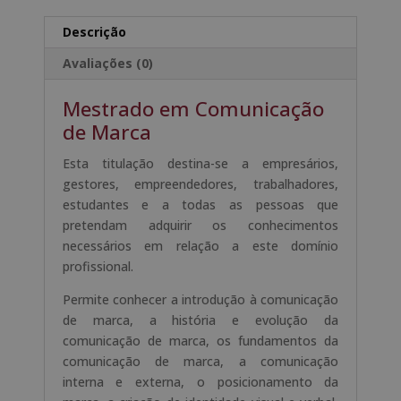
Marca
a
-
t
Descrição
Selo
i
Avaliações (0)
de
v
Notário
e
Mestrado em Comunicação
Europeu
:
de Marca
-
Esta titulação destina-se a empresários,
gestores, empreendedores, trabalhadores,
estudantes e a todas as pessoas que
pretendam adquirir os conhecimentos
necessários em relação a este domínio
profissional.
Permite conhecer a introdução à comunicação
de marca, a história e evolução da
comunicação de marca, os fundamentos da
comunicação de marca, a comunicação
interna e externa, o posicionamento da