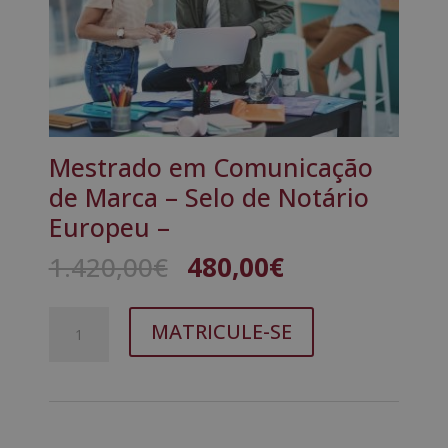
Mestrado em Comunicação
de Marca – Selo de Notário
Europeu –
O
O
1.420,00
€
480,00
€
preço
preço
original
atual
Quantidade
A
era:
é:
MATRICULE-SE
de
l
1.420,00€.
480,00€.
Mestrado
t
em
e
Comunicação
r
de
n