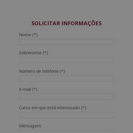
preço
preço
original
atual
era:
é:
2.380,00€.
595,00€.
SOLICITAR INFORMAÇÕES
Nome (*)
Sobrenome (*)
Número de telefone (*)
E-mail (*)
Curso em que está interessado (*)
Mensagem