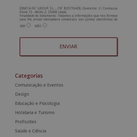
ESNECA FIC GROUP, S.L. , CIF: B25776428, Domicilio: C/ Comtessa
Elvira 13 - Altillo 2, 25008 Lleida.
Finalidade do tratamento: Tratamos a informações que nos fornece
para lhe enviar mensagens comerciais por correio electrónico de
tipo comercial relacionadas com os produtos oferecidos e outros
SIM
NÃO
produtos que possam ser do seu interesse. Legitimação do
tratamento: Consentimento do interessado. Direitos: Pode exercer
os seus direitos identificando-se suficientemente e contactando-
nos para o endereço admin@grupoesneca.com.
Para mais informações, consulte a nossa Política de Privacidade.
Deseja receber informação comercial (por telefone e/ou correio
electrónico):
A
l
t
Categorías
e
Comunicação e Eventos
r
Design
n
a
Educação e Psicologia
t
Hotelaria e Turismo
i
Profissões
v
e
Saúde e Ciência
: