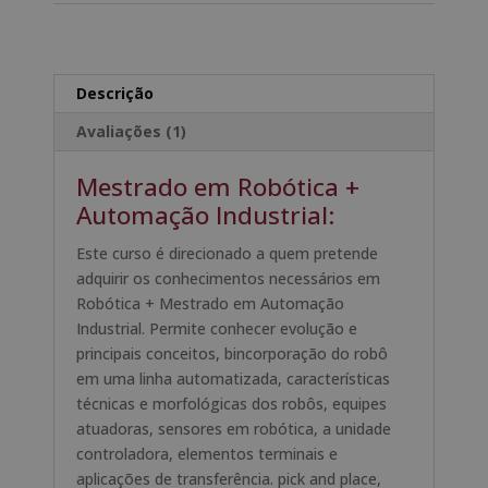
Robótica
r
+
n
Mestrado
a
Em
t
Descrição
Automação
i
Avaliações (1)
Industrial
v
e
Mestrado em Robótica +
:
Automação Industrial:
Este curso é direcionado a quem pretende
adquirir os conhecimentos necessários em
Robótica + Mestrado em Automação
Industrial. Permite conhecer evolução e
principais conceitos, bincorporação do robô
em uma linha automatizada, características
técnicas e morfológicas dos robôs, equipes
atuadoras, sensores em robótica, a unidade
controladora, elementos terminais e
aplicações de transferência. pick and place,