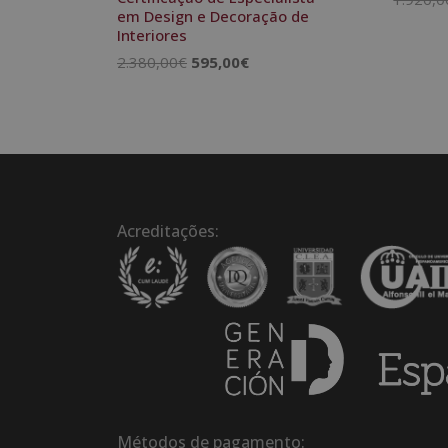
em Design e Decoração de
Interiores
O
O
2.380,00
€
595,00
€
preço
preço
original
atual
era:
é:
2.380,00€.
595,00€.
Acreditações:
Métodos de pagamento: