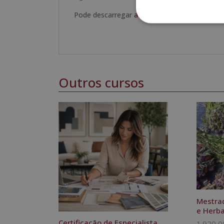
Pode descarregar
aqui
o conteúdo formativo.
Outros cursos
Mestrad
e Herb
Certificação de Especialista
1.920,0