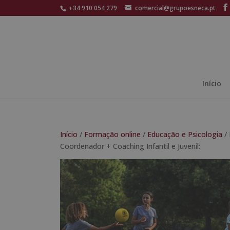
+34 910 054 279
comercial@grupoesneca.pt
Início
Início
/
Formação online
/
Educação e Psicologia
/ 
Coordenador + Coaching Infantil e Juvenil: