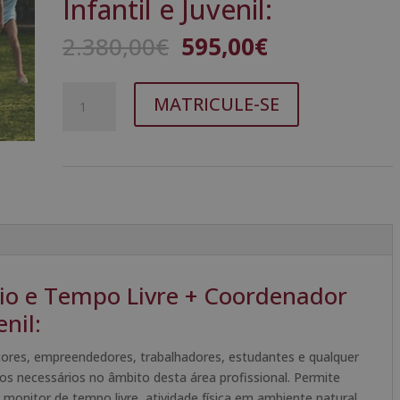
Infantil e Juvenil:
O
O
2.380,00
€
595,00
€
preço
preço
original
atual
Quantidade
A
era:
é:
MATRICULE-SE
de
l
2.380,00€.
595,00€.
Mestrado
t
Internacional
e
em
r
Monitor
n
de
a
Ócio
t
e
i
Tempo
v
io e Tempo Livre + Coordenador
Livre
e
nil:
+
:
Coordenador
etores, empreendedores, trabalhadores, estudantes e qualquer
+
s necessários no âmbito desta área profissional. Permite
Coaching
 monitor de tempo livre, atividade física em ambiente natural,
Infantil