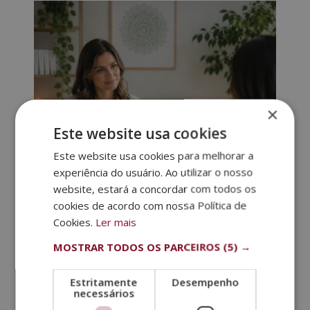
×
Este website usa cookies
Este website usa cookies para melhorar a
experiência do usuário. Ao utilizar o nosso
website, estará a concordar com todos os
cookies de acordo com nossa Política de
Cookies.
Ler mais
MOSTRAR TODOS OS PARCEIROS
(5) →
Certificação de Especialista em Psicologia
Holística + Mestrado Especializado em
Estritamente
Desempenho
Coaching – Dupla Titulação Selo De Notário
necessários
Europeu –