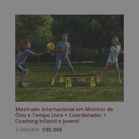
5.00
preço
preço
de 5
original
atual
era:
é:
2.380,00€.
595,00€.
Mestrado Internacional em Monitor de
Ócio e Tempo Livre + Coordenador +
Coaching Infantil e Juvenil:
O
O
2.380,00
€
595,00
€
preço
preço