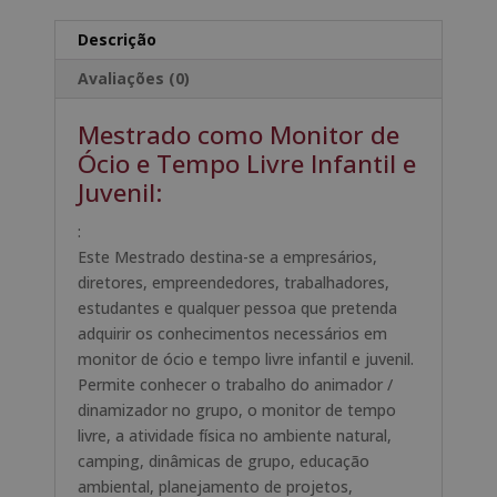
de
a
Ócio
t
Descrição
e
i
Avaliações (0)
Tempo
v
Livre
e
Mestrado como Monitor de
Infantil
:
Ócio e Tempo Livre Infantil e
e
Juvenil:
Juvenil
:
Este Mestrado destina-se a empresários,
diretores, empreendedores, trabalhadores,
estudantes e qualquer pessoa que pretenda
adquirir os conhecimentos necessários em
monitor de ócio e tempo livre infantil e juvenil.
Permite conhecer o trabalho do animador /
dinamizador no grupo, o monitor de tempo
livre, a atividade física no ambiente natural,
camping, dinâmicas de grupo, educação
ambiental, planejamento de projetos,