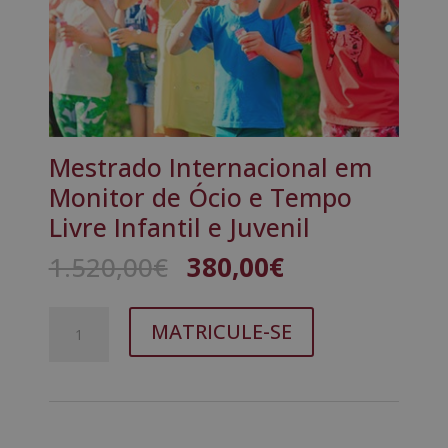
Mestrado Internacional em
Monitor de Ócio e Tempo
Livre Infantil e Juvenil
O
O
1.520,00
€
380,00
€
preço
preço
original
atual
Quantidade
A
era:
é:
MATRICULE-SE
de
l
1.520,00€.
380,00€.
Mestrado
t
Internacional
e
em
r
Monitor
n