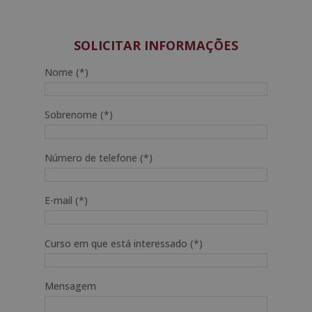
original
atual
era:
é:
2.380,00€.
595,00€.
SOLICITAR INFORMAÇÕES
Nome (*)
Sobrenome (*)
Número de telefone (*)
E-mail (*)
Curso em que está interessado (*)
Mensagem