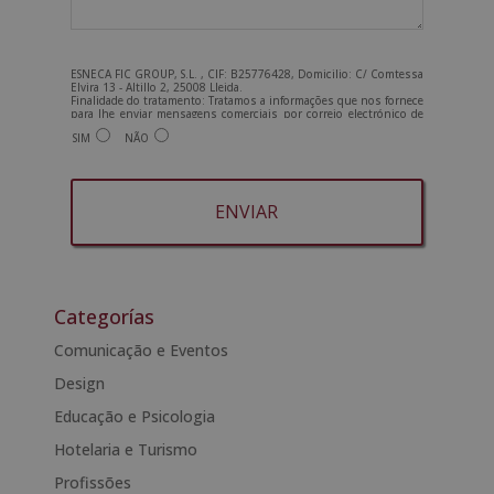
ESNECA FIC GROUP, S.L. , CIF: B25776428, Domicilio: C/ Comtessa
Elvira 13 - Altillo 2, 25008 Lleida.
Finalidade do tratamento: Tratamos a informações que nos fornece
para lhe enviar mensagens comerciais por correio electrónico de
tipo comercial relacionadas com os produtos oferecidos e outros
SIM
NÃO
produtos que possam ser do seu interesse. Legitimação do
tratamento: Consentimento do interessado. Direitos: Pode exercer
os seus direitos identificando-se suficientemente e contactando-
nos para o endereço admin@grupoesneca.com.
Para mais informações, consulte a nossa Política de Privacidade.
Deseja receber informação comercial (por telefone e/ou correio
electrónico):
A
l
t
Categorías
e
Comunicação e Eventos
r
Design
n
a
Educação e Psicologia
t
Hotelaria e Turismo
i
Profissões
v