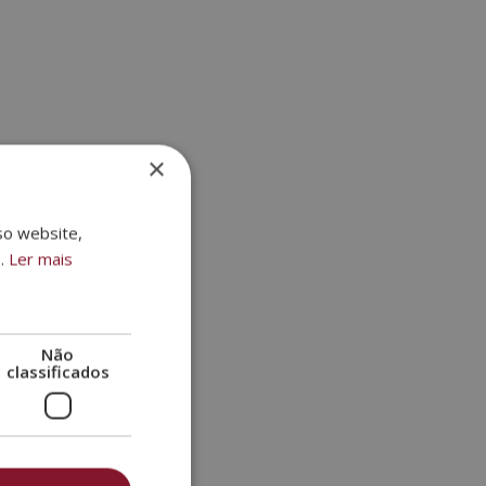
×
so website,
s.
Ler mais
Não
classificados