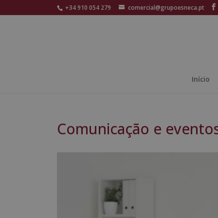
+34 910 054 279
comercial@grupoesneca.pt
Início
Comunicação e evento