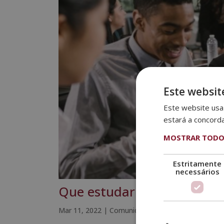
Este websit
Este website usa 
estará a concord
MOSTRAR TODO
Estritamente
necessários
Que estudar para saber so
Mar 11, 2022
|
Comunicação e eventos