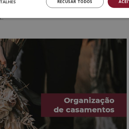
TALHES
RECUSAR TODOS
ACE
estão na moda. Não é por menos se você considerar a importância
-se notar que quando pronunciamos esta palavra, casamentos,
..