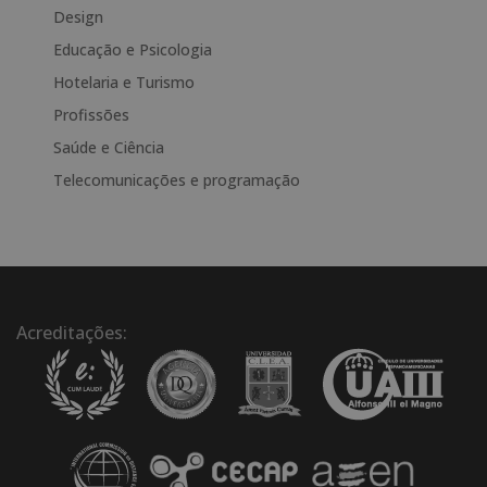
Design
n
a
Educação e Psicologia
t
Hotelaria e Turismo
i
Profissões
v
e
Saúde e Ciência
:
Telecomunicações e programação
Acreditações: