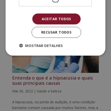
que o nosso organismo utilize os seus próprios
meios de luta contra as...
ACEITAR TODOS
RECUSAR TODOS
MOSTRAR DETALHES
Entenda o que é a hipoacusia e quais
suas principais causas
Mai 26, 2022
|
Saúde e beleza
A hipoacusia, ou perda de audição, é uma condição
bastante comum causada por muitos fatores, mas a