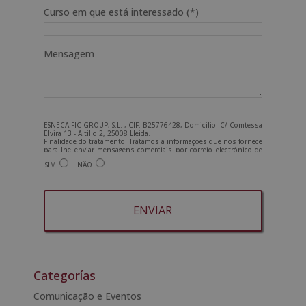
Curso em que está interessado (*)
Mensagem
ESNECA FIC GROUP, S.L. , CIF: B25776428, Domicilio: C/ Comtessa
Elvira 13 - Altillo 2, 25008 Lleida.
Finalidade do tratamento: Tratamos a informações que nos fornece
para lhe enviar mensagens comerciais por correio electrónico de
tipo comercial relacionadas com os produtos oferecidos e outros
SIM
NÃO
produtos que possam ser do seu interesse. Legitimação do
tratamento: Consentimento do interessado. Direitos: Pode exercer
os seus direitos identificando-se suficientemente e contactando-
nos para o endereço admin@grupoesneca.com.
Para mais informações, consulte a nossa Política de Privacidade.
Deseja receber informação comercial (por telefone e/ou correio
electrónico):
A
l
t
Categorías
e
Comunicação e Eventos
r