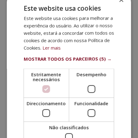
derme. No blogue...
Este website usa cookies
Este website usa cookies para melhorar a
experiência do usuário. Ao utilizar o nosso
website, estará a concordar com todos os
cookies de acordo com nossa Política de
Cookies.
Ler mais
MOSTRAR TODOS OS PARCEIROS
(5) →
Estritamente
Desempenho
necessários
Para que serve a fitoterapia?
Jul 28, 2022
|
Saúde e beleza
Direccionamento
Funcionalidade
Cada dia estamos mais e mais empenhados numa
aposta pela saúde e cosmética natural. A distribuição
com fórmulas sintéticas obtidas em laboratórios
Não classificados
farmacêuticos pode ser mais segura e eficaz para