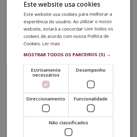
Este website usa cookies
Este website usa cookies para melhorar a
experiência do usuário. Ao utilizar o nosso
website, estará a concordar com todos os
cookies de acordo com nossa Política de
Cookies.
Ler mais
MOSTRAR TODOS OS PARCEIROS
(5) →
Estritamente
Desempenho
necessários
Como prevenir as rugas na testa
Nov 29, 2021
|
Saúde e beleza
Direccionamento
Funcionalidade
As rugas da testa começam a surgir por volta dos 30
anos. No entanto, existem várias maneiras de
atrasar o seu início. Uma boa alimentação, um
Não classificados
correto uso de cosméticos ou massagens regulais,
podem atenuar essas rugas de forma efetiva. A