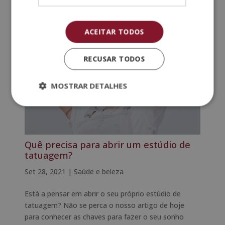
continuação, vamos falar dos...
ACEITAR TODOS
RECUSAR TODOS
MOSTRAR DETALHES
Quê precisa para abrir um estúdio de
tatuagem?
Set 28, 2021
|
Saúde e beleza
Está a pensar em abrir o seu próprio estúdio de
tatuagem? Não se perca o nosso artigo de hoje
para conhecer as chaves para fazer o seu sonho