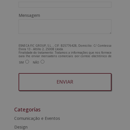
Mensagem
ESNECA FIC GROUP, S.L. , CIF: B25776428, Domicilio: C/ Comtessa
Elvira 13 - Altillo 2, 25008 Lleida.
Finalidade do tratamento: Tratamos a informações que nos fornece
para lhe enviar mensagens comerciais por correio electrónico de
tipo comercial relacionadas com os produtos oferecidos e outros
SIM
NÃO
produtos que possam ser do seu interesse. Legitimação do
tratamento: Consentimento do interessado. Direitos: Pode exercer
os seus direitos identificando-se suficientemente e contactando-
nos para o endereço admin@grupoesneca.com.
Para mais informações, consulte a nossa Política de Privacidade.
Deseja receber informação comercial (por telefone e/ou correio
electrónico):
A
l
t
Categorías
e
Comunicação e Eventos
r
Design
n