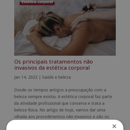
Os principais tratamentos não
invasivos da estética corporal
Jan 14, 2022
|
Saúde e beleza
Desde os tempos antigos a preocupação com a
beleza sempre existiu. A estética corporal faz parte
da atividade profissional que conserva e trata a
beleza física. No artigo de hoje, vamos dar uma
olhada aos procedimentos não invasivos e são os
mais utilizados para mudas...
×