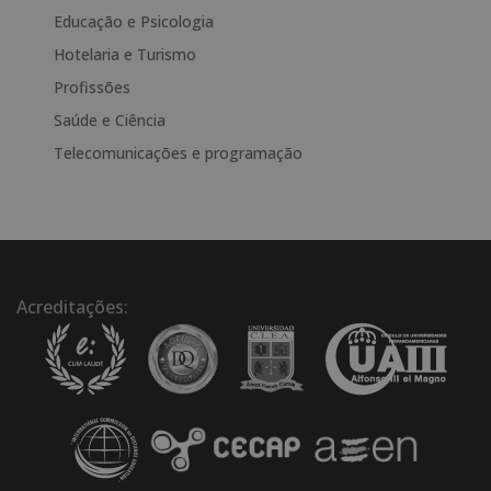
a
Educação e Psicologia
t
Hotelaria e Turismo
i
Profissões
v
e
Saúde e Ciência
:
Telecomunicações e programação
Acreditações: