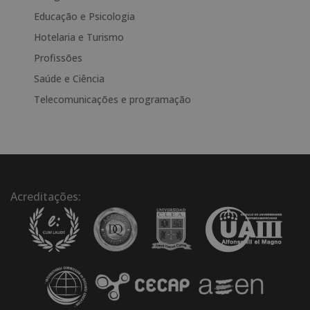
a
Educação e Psicologia
t
Hotelaria e Turismo
i
Profissões
v
e
Saúde e Ciência
:
Telecomunicações e programação
Acreditações: