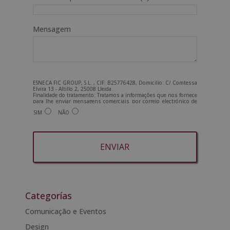
Mensagem
ESNECA FIC GROUP, S.L. , CIF: B25776428, Domicilio: C/ Comtessa
Elvira 13 - Altillo 2, 25008 Lleida.
Finalidade do tratamento: Tratamos a informações que nos fornece
para lhe enviar mensagens comerciais por correio electrónico de
tipo comercial relacionadas com os produtos oferecidos e outros
SIM
NÃO
produtos que possam ser do seu interesse. Legitimação do
tratamento: Consentimento do interessado. Direitos: Pode exercer
os seus direitos identificando-se suficientemente e contactando-
nos para o endereço admin@grupoesneca.com.
Para mais informações, consulte a nossa Política de Privacidade.
Deseja receber informação comercial (por telefone e/ou correio
electrónico):
A
l
t
Categorías
e
Comunicação e Eventos
r
Design
n