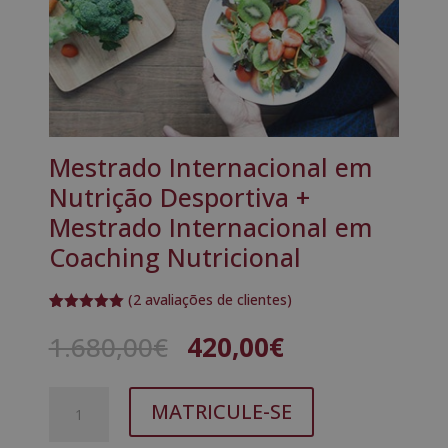
Mestrado Internacional em
Nutrição Desportiva +
Mestrado Internacional em
Coaching Nutricional
(
2
avaliações de clientes)
Classifica
2
do com
O
O
1.680,00
€
420,00
€
5.00
em 5
preço
preço
com base
em
original
atual
classifica
Quantidade
A
era:
é:
ções de
MATRICULE-SE
de
clientes
l
1.680,00€.
420,00€.
Mestrado
t