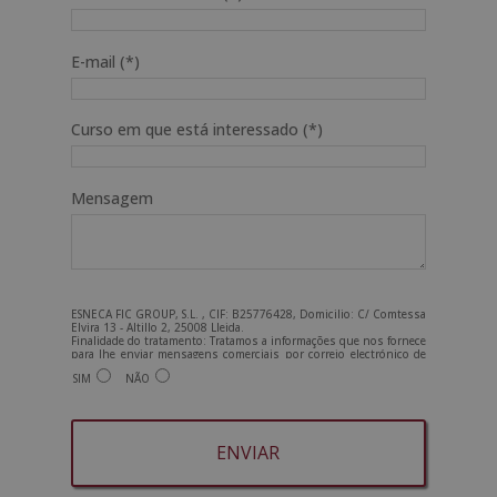
E-mail (*)
Curso em que está interessado (*)
Mensagem
ESNECA FIC GROUP, S.L. , CIF: B25776428, Domicilio: C/ Comtessa
Elvira 13 - Altillo 2, 25008 Lleida.
Finalidade do tratamento: Tratamos a informações que nos fornece
para lhe enviar mensagens comerciais por correio electrónico de
tipo comercial relacionadas com os produtos oferecidos e outros
SIM
NÃO
produtos que possam ser do seu interesse. Legitimação do
tratamento: Consentimento do interessado. Direitos: Pode exercer
os seus direitos identificando-se suficientemente e contactando-
nos para o endereço admin@grupoesneca.com.
Para mais informações, consulte a nossa Política de Privacidade.
Deseja receber informação comercial (por telefone e/ou correio
electrónico):