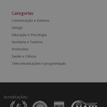
A
l
t
Categorías
e
Comunicação e Eventos
r
Design
n
a
Educação e Psicologia
t
Hotelaria e Turismo
i
Profissões
v
e
Saúde e Ciência
:
Telecomunicações e programação
Acreditações: