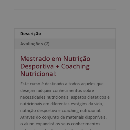
Internacional
e
em
r
Nutrição
n
Desportiva
a
+
t
Descrição
Mestrado
i
Avaliações (2)
Internacional
v
em
e
Mestrado em Nutrição
Coaching
:
Desportiva + Coaching
Nutricional
Nutricional:
Este curso é destinado a todos aqueles que
desejam adquirir conhecimentos sobre
necessidades nutricionais, aspetos dietéticos e
nutricionais em diferentes estágios da vida,
nutrição desportiva e coaching nutricional.
Através do conjunto de materiais disponíveis,
o aluno expandirá os seus conhecimentos