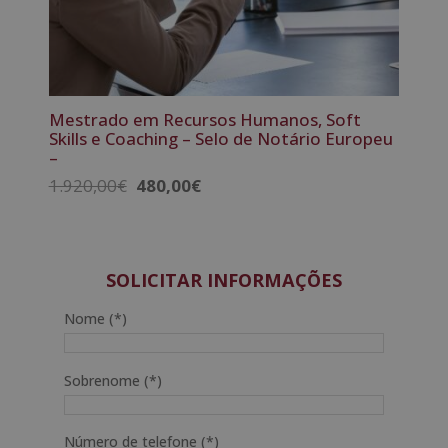
Mestrado em Recursos Humanos, Soft
Skills e Coaching – Selo de Notário Europeu
–
O
O
1.920,00
€
480,00
€
preço
preço
original
atual
era:
é:
1.920,00€.
480,00€.
SOLICITAR INFORMAÇÕES
Nome (*)
Sobrenome (*)
Número de telefone (*)