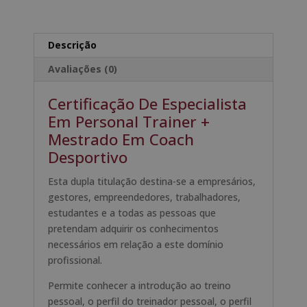
Em
n
Personal
a
Trainer
t
Descrição
+
i
Avaliações (0)
Mestrado
v
Em
e
Certificação De Especialista
Coach
:
Em Personal Trainer +
Desportivo
Mestrado Em Coach
Desportivo
Esta dupla titulação destina-se a empresários,
gestores, empreendedores, trabalhadores,
estudantes e a todas as pessoas que
pretendam adquirir os conhecimentos
necessários em relação a este domínio
profissional.
Permite conhecer a introdução ao treino
pessoal, o perfil do treinador pessoal, o perfil