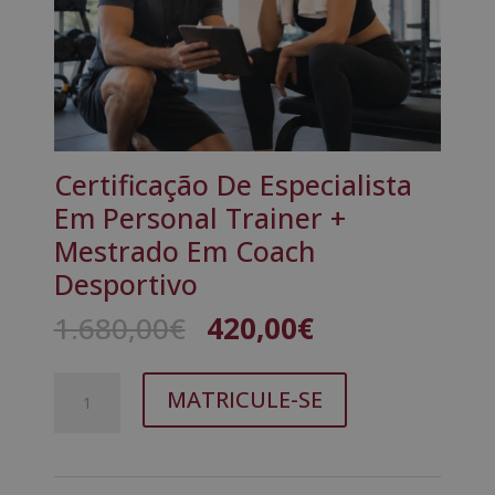
Certificação De Especialista
Em Personal Trainer +
Mestrado Em Coach
Desportivo
O
O
1.680,00
€
420,00
€
preço
preço
original
atual
Quantidade
A
era:
é:
MATRICULE-SE
de
l
1.680,00€.
420,00€.
Certificação
t
De
e
Especialista
r