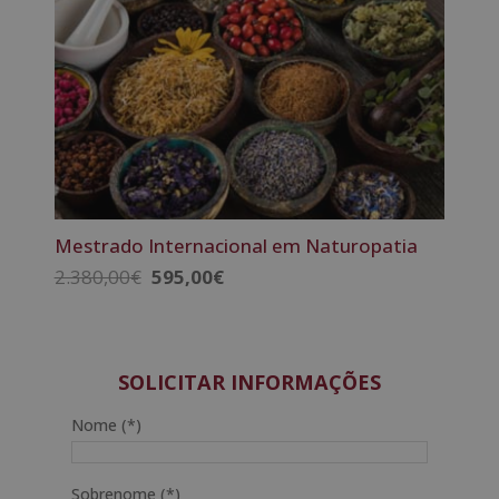
Mestrado Internacional em Naturopatia
O
O
2.380,00
€
595,00
€
preço
preço
original
atual
era:
é:
2.380,00€.
595,00€.
SOLICITAR INFORMAÇÕES
Nome (*)
Sobrenome (*)