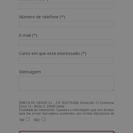
Número de telefone (*)
E-mail (*)
Curso em que está interessado (*)
Mensagem
ESNECA FIC GROUP, S.L. , CIF: B25776428, Domicilio: C/ Comtessa
Elvira 13 - Altillo 2, 25008 Lleida.
Finalidade do tratamento: Tratamos a informações que nos fornece
para lhe enviar mensagens comerciais por correio electrónico de
tipo comercial relacionadas com os produtos oferecidos e outros
SIM
NÃO
produtos que possam ser do seu interesse. Legitimação do
tratamento: Consentimento do interessado. Direitos: Pode exercer
os seus direitos identificando-se suficientemente e contactando-
nos para o endereço admin@grupoesneca.com.