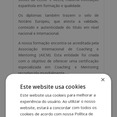
espanhola em formação e qualidade.
Os diplomas também trazem o selo de
Notário Europeu, que atesta a validade,
conteúdo e autenticidade do título em nível
nacional e internacional.
A nossa formação encontra-se acreditada pela
Associação Internacional de Coaching e
Mentoring (AICM). Esta entidade foi criada
com o objetivo de oferecer uma certificação
especializada em Coaching e Mentoring
reconhecida mundialmente.
×
Pode descarregar
aqui
o conteúdo formativo.
Este website usa cookies
Este website usa cookies para melhorar a
experiência do usuário. Ao utilizar o nosso
Outros cursos
website, estará a concordar com todos os
cookies de acordo com nossa Política de