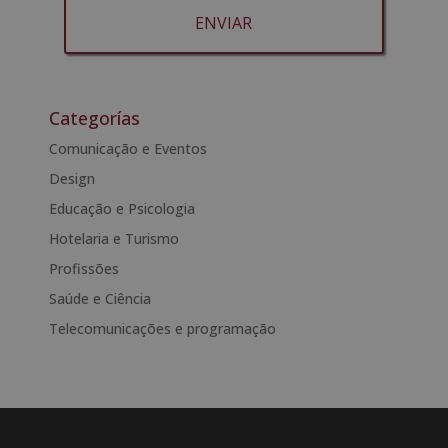
Para mais informações, consulte a nossa Política de Privacidade.
Deseja receber informação comercial (por telefone e/ou correio
electrónico):
A
l
t
Categorías
e
Comunicação e Eventos
r
Design
n
a
Educação e Psicologia
t
Hotelaria e Turismo
i
Profissões
v
e
Saúde e Ciência
:
Telecomunicações e programação