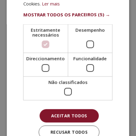
Cookies.
Ler mais
MOSTRAR TODOS OS PARCEIROS
(5) →
Estritamente
Desempenho
necessários
Direccionamento
Funcionalidade
Não classificados
Mestrado Especializado em Musicoterapia
O
O
2.380,00
€
595,00
€
Avaliação
5.00
preço
preço
de 5
ACEITAR TODOS
original
atual
era:
é:
RECUSAR TODOS
2.380,00€.
595,00€.