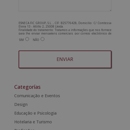
ESNECA FIC GROUP, S.L. , CIF: B25776428, Domicilio: C/ Comtessa
Elvira 13 - Altillo 2, 25008 Lleida.
Finalidade do tratamento: Tratamos a informações que nos fornece
para lhe enviar mensagens comerciais por correio electrónico de
tipo comercial relacionadas com os produtos oferecidos e outros
SIM
NÃO
produtos que possam ser do seu interesse. Legitimação do
tratamento: Consentimento do interessado. Direitos: Pode exercer
os seus direitos identificando-se suficientemente e contactando-
nos para o endereço admin@grupoesneca.com.
Para mais informações, consulte a nossa Política de Privacidade.
Deseja receber informação comercial (por telefone e/ou correio
electrónico):
A
l
t
Categorías
e
Comunicação e Eventos
r
Design
n
a
Educação e Psicologia
t
Hotelaria e Turismo
i