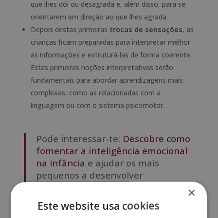
que lhes dói ou desagrada e, além disso, para se
orientarem em direção ao que lhes agrada.
Depois destas primeiras
trocas de sensações
, as
crianças ficam preparadas para interpretar melhor
as informações e estruturá-las de forma coerente.
Estas primeiras noções interpretativas serão
fundamentais para abordar aprendizagens mais
complexas, como as relacionadas com a
linguagem ou com o sistema psicomotor.
Pode interessar-te:
Descobre como
fomentar a inteligência emocional
na infância
e ajudar os mais
pequenos a desenvolver
competências essenciais para o seu
×
bem-estar emocional e social.
Este website usa cookies