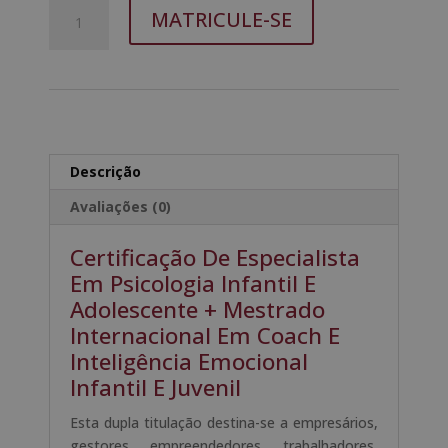
Quantidade
A
era:
é:
MATRICULE-SE
de
l
1.680,00€.
420,00€.
Certificação
t
De
e
Especialista
r
Em
n
Psicologia
a
Infantil
t
Descrição
E
i
Avaliações (0)
Adolescente
v
+
e
Certificação De Especialista
Mestrado
:
Em Psicologia Infantil E
Internacional
Adolescente + Mestrado
Em
Coach
Internacional Em Coach E
E
Inteligência Emocional
Inteligência
Infantil E Juvenil
Emocional
Infantil
Esta dupla titulação destina-se a empresários,
E
gestores, empreendedores, trabalhadores,