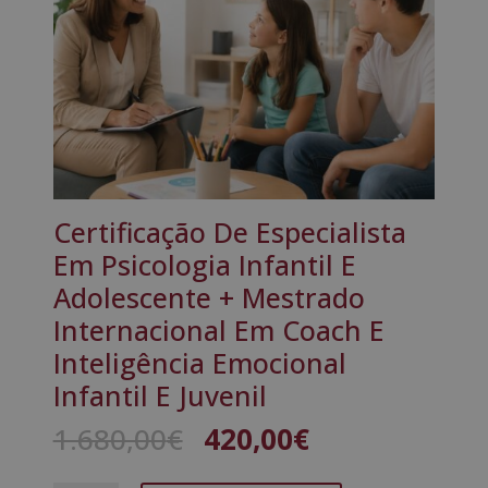
Certificação De Especialista
Em Psicologia Infantil E
Adolescente + Mestrado
Internacional Em Coach E
Inteligência Emocional
Infantil E Juvenil
O
O
1.680,00
€
420,00
€
preço
preço
original
atual