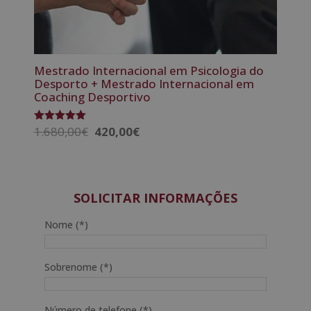
Mestrado Internacional em Psicologia do
Desporto + Mestrado Internacional em
Coaching Desportivo
O
O
1.680,00
€
420,00
€
Avaliação
5.00
preço
preço
de 5
original
atual
era:
é:
1.680,00€.
420,00€.
SOLICITAR INFORMAÇÕES
Nome (*)
Sobrenome (*)
Número de telefone (*)