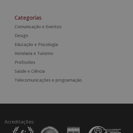
A
l
t
Categorías
e
Comunicação e Eventos
r
Design
n
a
Educação e Psicologia
t
Hotelaria e Turismo
i
Profissões
v
e
Saúde e Ciência
:
Telecomunicações e programação
Acreditações: