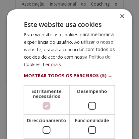
Associação Internacional de Coaching e
Mentoring (AICM). Esta entidade foi criada
×
com o objetivo de oferecer uma certificação
Este website usa cookies
especializada em Coaching e Mentoring
reconhecida mundialmente
Este website usa cookies para melhorar a
experiência do usuário. Ao utilizar o nosso
Pode descarregar
aqui
o conteúdo formativo.
website, estará a concordar com todos os
cookies de acordo com nossa Política de
Cookies.
Ler mais
Outros cursos
MOSTRAR TODOS OS PARCEIROS
(5) →
Estritamente
Desempenho
necessários
Direccionamento
Funcionalidade