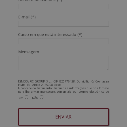
E-mail (*)
Curso em que está interessado (*)
Mensagem
ESNECA FIC GROUP, S.L. , CIF: B25776428, Domicilio: C/ Comtessa
Elvira 13 - Altillo 2, 25008 Lleida.
Finalidade do tratamento: Tratamos a informações que nos fornece
para lhe enviar mensagens comerciais por correio electrónico de
tipo comercial relacionadas com os produtos oferecidos e outros
SIM
NÃO
produtos que possam ser do seu interesse. Legitimação do
tratamento: Consentimento do interessado. Direitos: Pode exercer
os seus direitos identificando-se suficientemente e contactando-
nos para o endereço admin@grupoesneca.com.
Para mais informações, consulte a nossa Política de Privacidade.
Deseja receber informação comercial (por telefone e/ou correio
electrónico):