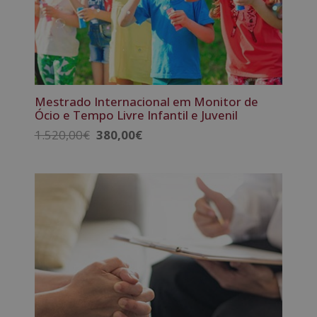
Mestrado Internacional em Monitor de
Ócio e Tempo Livre Infantil e Juvenil
O
O
1.520,00
€
380,00
€
preço
preço
original
atual
era:
é:
1.520,00€.
380,00€.